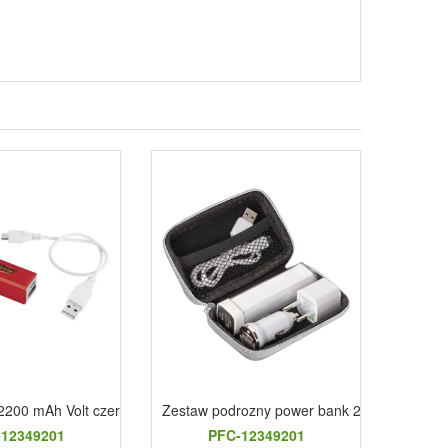
2200 mAh Volt czerwony
Zestaw podrozny power bank 2200 mAh i wty
Power
12349201
PFC-12349201