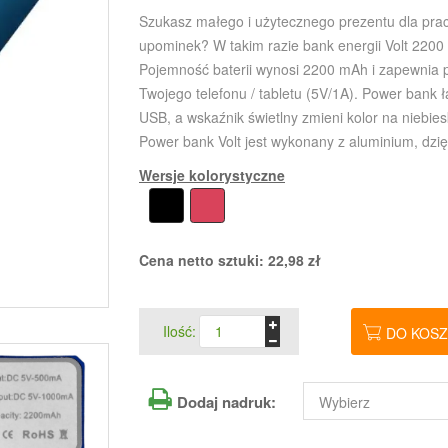
Szukasz małego i użytecznego prezentu dla pra
upominek? W takim razie bank energii Volt 2200
Pojemność baterii wynosi 2200 mAh i zapewnia p
Twojego telefonu / tabletu (5V/1A). Power bank
USB, a wskaźnik świetlny zmieni kolor na niebie
Power bank Volt jest wykonany z aluminium, dzięk
Wersje kolorystyczne
Cena netto sztuki:
22,98
zł
Ilość:
DO KOS
Dodaj nadruk: